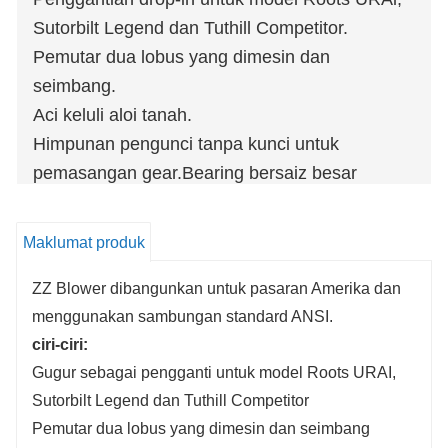
Sutorbilt Legend dan Tuthill Competitor.
Pemutar dua lobus yang dimesin dan
seimbang.
Aci keluli aloi tanah.
Himpunan pengunci tanpa kunci untuk
pemasangan gear.Bearing bersaiz besar
Kewajipan：
Tekanan hingga 15 PSI / Vakum hingga 16 In.
Maklumat produk
Hg
Aliran: 10 hingga 2350 CFM
ZZ Blower dibangunkan untuk pasaran Amerika dan
menggunakan sambungan standard ANSI.
ciri-ciri:
Gugur sebagai pengganti untuk model Roots URAI,
Sutorbilt Legend dan Tuthill Competitor
Pemutar dua lobus yang dimesin dan seimbang