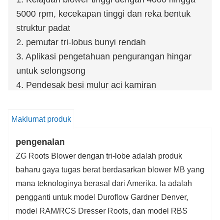
5000 rpm, kecekapan tinggi dan reka bentuk
struktur padat
2. pemutar tri-lobus bunyi rendah
3. Aplikasi pengetahuan pengurangan hingar
untuk selongsong
4. Pendesak besi mulur aci kamiran
5.Dual percikan pelinciran
6. lebih bersaiz silinder roller galas
Maklumat produk
Peniup tekanan
pengenalan
Tekanan: 9.8 ~ 98kPa
Aliran: 0.43 ~ 184.4m³/min
ZG Roots Blower dengan tri-lobe adalah produk
baharu gaya tugas berat berdasarkan blower MB yang
Kuasa aci: 0.6 ~ 257.7kW Peniup vakum
mana teknologinya berasal dari Amerika. Ia adalah
pengganti untuk model Duroflow Gardner Denver,
model RAM/RCS Dresser Roots, dan model RBS