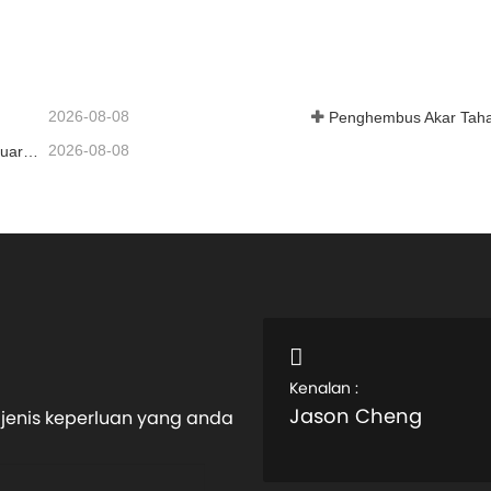
Hubungi sekarang
2026-08-08
2026-08-08
Penghembus Akar Berkelajuan Boleh Ubah untuk Pengeluaran Kilang Simen
Kenalan :
Jason Cheng
jenis keperluan yang anda