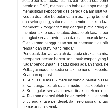
setiap pemutar adalah sama, dan kedua-dua pem
peralatan CNC, memastikan bahawa tanpa mengira k
memastikan kebocoran gas berada dalam julat ya
Kedua-dua rotor berputar dalam arah yang bertent
dan selongsong, salur masuk membentuk keadaan 
membentuk rongga tertutup dengan plat dinding d
membentuk rongga tertutup. Juga, oleh kerana pe
diangkut secara berterusan dari salur masuk ke sal
Oleh kerana penggunaan struktur pemutar tiga b
rendah dan bunyi yang rendah.
Pendesak dan aci adalah daripada struktur kamir
beroperasi secara berterusan untuk tempoh yang 
Kadar penggunaan isipadu kipas adalah tinggi, k
Pelbagai model tersedia untuk memenuhi keperlu
Keadaan operasi
1. Suhu salur masuk medium yang dihantar biasan
2. Kandungan zarah dalam medium tidak boleh me
3. Suhu galas semasa operasi tidak boleh melebih
4. Tekanan operasi tidak boleh melebihi julat p
5. Jurang antara pendesak dan selongsong, antara
pemasangan semula.