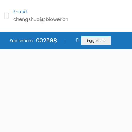
E-mel:
chengshuai@blower.cn
002598
002598
002598
Kod saham:
Inggeris