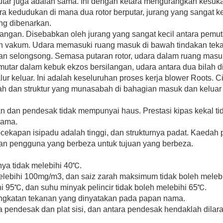
utar juga adalah sama. Ini dengan ketara mengurangkan kesu
edudukan di mana dua rotor berputar, jurang yang sangat keci
ng dibenarkan.
angan. Disebabkan oleh jurang yang sangat kecil antara pemuta
vakum. Udara memasuki ruang masuk di bawah tindakan tekana
an selongsong. Semasa putaran rotor, udara dalam ruang masuk
mutar dalam kebuk ekzos bersilangan, udara antara dua bilah d
ur keluar. Ini adalah keseluruhan proses kerja blower Roots. Cir
ilah dan struktur yang munasabah di bahagian masuk dan kelua
an dan pendesak tidak mempunyai haus. Prestasi kipas kekal t
lama.
ecekapan isipadu adalah tinggi, dan strukturnya padat. Kaeda
an pengguna yang berbeza untuk tujuan yang berbeza.
ya tidak melebihi 40℃.
lebihi 100mg/m3, dan saiz zarah maksimum tidak boleh melebi
i 95℃, dan suhu minyak pelincir tidak boleh melebihi 65℃.
eningkatan tekanan yang dinyatakan pada papan nama.
 pendesak dan plat sisi, dan antara pendesak hendaklah dilara