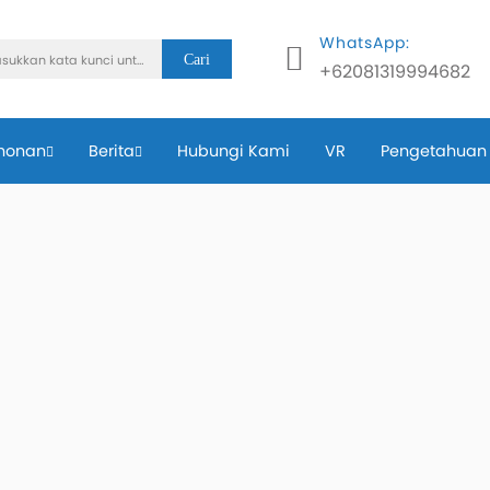
WhatsApp:
Cari
+62081319994682
honan
Berita
Hubungi Kami
VR
Pengetahuan