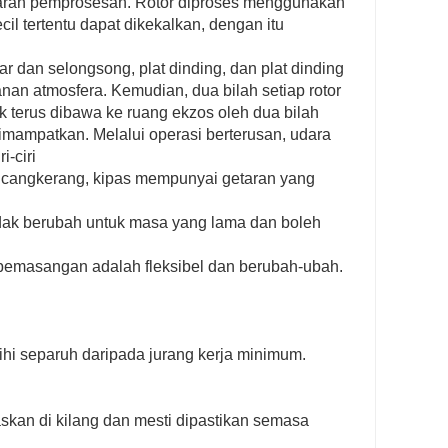
karan pemprosesan. Rotor diproses menggunakan
l tertentu dapat dikekalkan, dengan itu
r dan selongsong, plat dinding, dan plat dinding
n atmosfera. Kemudian, dua bilah setiap rotor
 terus dibawa ke ruang ekzos oleh dua bilah
imampatkan. Melalui operasi berterusan, udara
i-ciri
r cangkerang, kipas mempunyai getaran yang
idak berubah untuk masa yang lama dan boleh
h pemasangan adalah fleksibel dan berubah-ubah.
hi separuh daripada jurang kerja minimum.
skan di kilang dan mesti dipastikan semasa