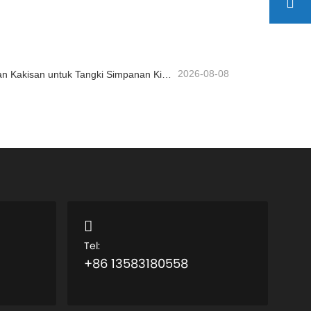
Hubungi sekarang
2026-08-08
Penghembus Akar Tahan Kakisan untuk Tangki Simpanan Kimia
Tel:
+86 13583180558